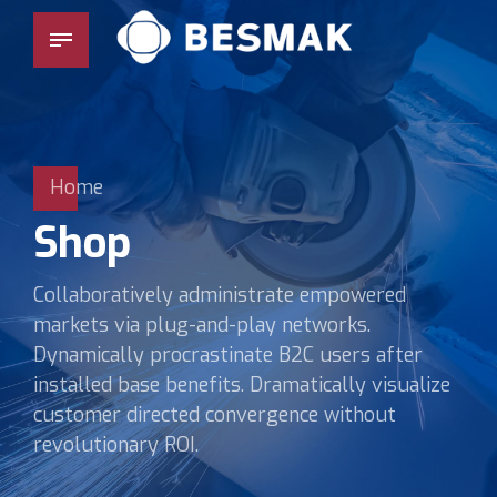
Home
Shop
Collaboratively administrate empowered
markets via plug-and-play networks.
Dynamically procrastinate B2C users after
installed base benefits. Dramatically visualize
customer directed convergence without
revolutionary ROI.